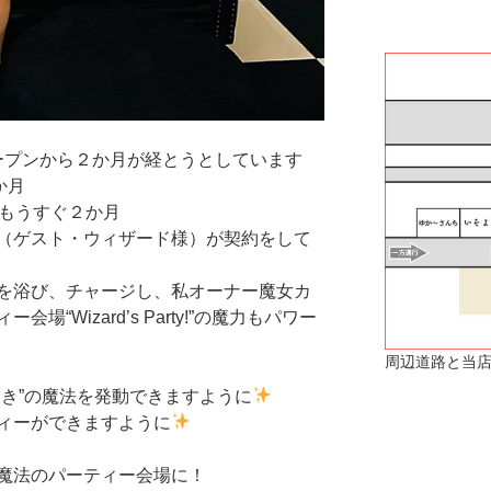
rty!オープンから２か月が経とうとしています
か月
、もうすぐ２か月
（ゲスト・ウィザード様）が契約をして
を浴び、チャージし、私オーナー魔女カ
“Wizard’s Party!”の魔力もパワー
周辺道路と当店
すき”の魔法を発動できますように
ィーができますように
魔法のパーティー会場に！