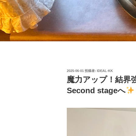
投
2025-06-01
投稿者:
IDEAL-KK
稿
魔力アップ！結界強化！W
日:
Second stageへ