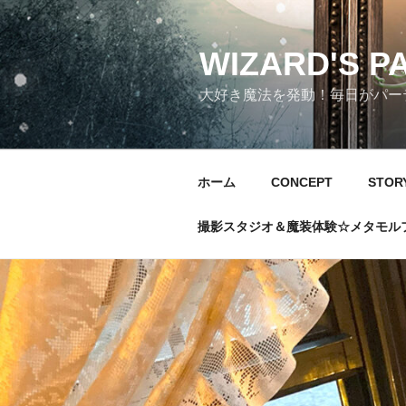
コ
ン
テ
WIZARD'S P
ン
大好き魔法を発動！毎日がパーテ
ツ
へ
ス
キ
ホーム
CONCEPT
STOR
ッ
プ
撮影スタジオ＆魔装体験☆メタモル