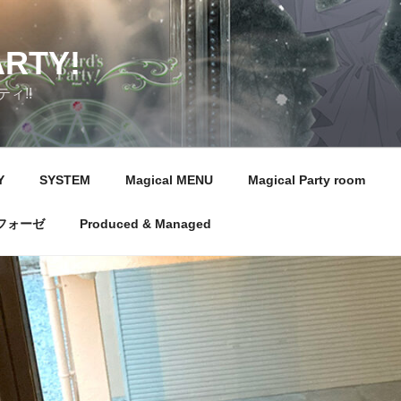
ARTY!
ィ!!
Y
SYSTEM
Magical MENU
Magical Party room
フォーゼ
Produced & Managed