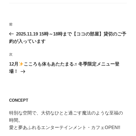
投
前
前
稿
の
2025.11.19 15時～18時まで【ココの部屋】貸切のご予
ナ
投
約が入っています
ビ
稿
ゲ
次
次
の
ー
12月
こころも体もあたたまる♬冬季限定メニュー登
投
シ
場！
稿
ョ
ン
CONCEPT
特別な空間で、大切なひとと過ごす魔法のような至福の
時間。
愛と夢あふれるエンターテインメント・カフェOPEN!!