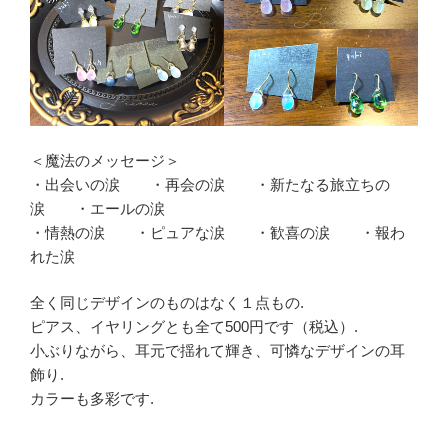
＜魔法のメッセージ＞
・出会いの涙 ・再会の涙 ・新たなる旅立ちの
涙 ・エールの涙
・情熱の涙 ・ピュアな涙 ・歓喜の涙 ・報わ
れた涙
全く同じデザインのものはなく１点もの.
ピアス、イヤリングとも全て500円です（税込）.
小ぶりながら、耳元で揺れて輝き、可憐なデザインの耳
飾り.
カラーも多彩です.