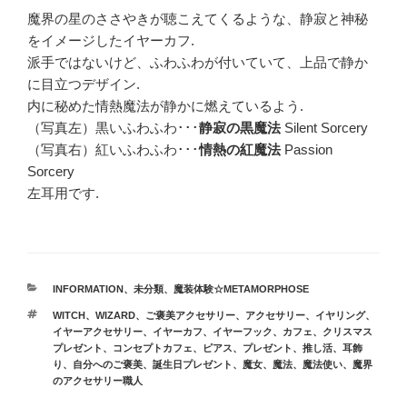
魔界の星のささやきが聴こえてくるような、静寂と神秘
をイメージしたイヤーカフ.
派手ではないけど、ふわふわが付いていて、上品で静か
に目立つデザイン.
内に秘めた情熱魔法が静かに燃えているよう.
（写真左）黒いふわふわ･･･
静寂の黒魔法
Silent Sorcery
（写真右）紅いふわふわ･･･
情熱の紅魔法
Passion
Sorcery
左耳用です.
カ
INFORMATION
、
未分類
、
魔装体験☆METAMORPHOSE
テ
タ
WITCH
、
WIZARD
、
ご褒美アクセサリー
、
アクセサリー
、
イヤリング
、
ゴ
グ
イヤーアクセサリー
、
イヤーカフ
、
イヤーフック
、
カフェ
、
クリスマス
リ
プレゼント
、
コンセプトカフェ
、
ピアス
、
プレゼント
、
推し活
、
耳飾
ー
り
、
自分へのご褒美
、
誕生日プレゼント
、
魔女
、
魔法
、
魔法使い
、
魔界
のアクセサリー職人