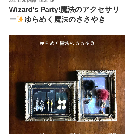
投
2025-11-25
投稿者:
IDEAL-KK
稿
Wizard’s Party!魔法のアクセサリ
日:
ー
ゆらめく魔法のささやき