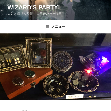
コ
WIZARD'S PARTY!
ン
大好き魔法を発動！毎日がパーティ!!
テ
ン
ツ
メニュー
へ
ス
キ
ッ
プ