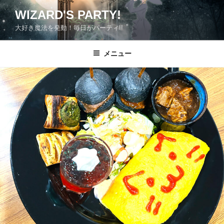
コ
WIZARD'S PARTY!
ン
大好き魔法を発動！毎日がパーティ!!
テ
ン
ツ
メニュー
へ
ス
キ
ッ
プ