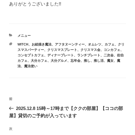
ありがとうございました!!
カ
メニュー
テ
タ
WITCH
、
お絵描き魔法
、
アフタヌーンティー
、
オムレツ
、
カフェ
、
クリ
ゴ
グ
スマスパーティー
、
クリスマスプレート
、
クリスマス会
、
コンカフェ
、
リ
コンセプトカフェ
、
ディナープレート
、
ランチプレート
、
二次会
、
佐伯
ー
カフェ
、
大分カフェ
、
大分グルメ
、
忘年会
、
推し
、
推し活
、
魔女
、
魔
法
、
魔法使い
投
前
前
稿
の
2025.12.8 15時～17時まで【ククの部屋】【ココの部
ナ
投
屋】貸切のご予約が入っています
ビ
稿
ゲ
次
次