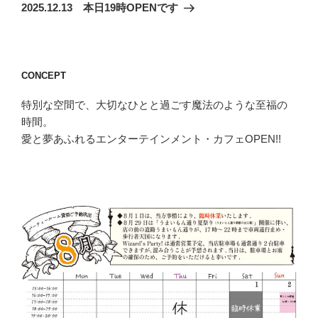
の
ー
2025.12.13 本日19時OPENです
投
シ
稿
ョ
ン
CONCEPT
特別な空間で、大切なひとと過ごす魔法のような至福の
時間。
愛と夢あふれるエンターテインメント・カフェOPEN!!