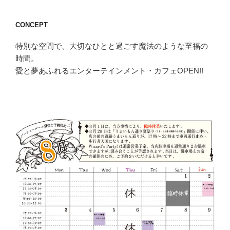
シ
ョ
CONCEPT
ン
特別な空間で、大切なひとと過ごす魔法のような至福の
時間。
愛と夢あふれるエンターテインメント・カフェOPEN!!