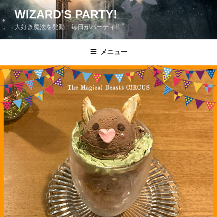
コ
WIZARD'S PARTY!
ン
大好き魔法を発動！毎日がパーティ!!
テ
ン
ツ
メニュー
へ
ス
キ
ッ
プ