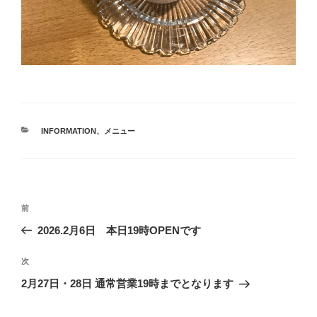
カ
INFORMATION
、
メニュー
テ
ゴ
リ
ー
投
前
前
稿
の
2026.2月6日 本日19時OPENです
ナ
投
ビ
稿
次
次
ゲ
の
2月27日・28日 通常営業19時までとなります
投
ー
稿