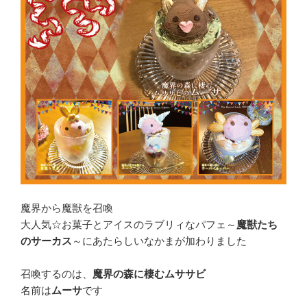
魔界から魔獣を召喚
大人気☆お菓子とアイスのラブリィなパフェ～
魔獣たち
のサーカス
～にあたらしいなかまが加わりました
召喚するのは、
魔界の森に棲むムササビ
名前は
ムーサ
です