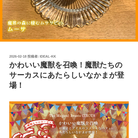
投
2026-02-18
投稿者:
IDEAL-KK
稿
かわいい魔獣を召喚！魔獣たちの
日:
サーカスにあたらしいなかまが登
場！