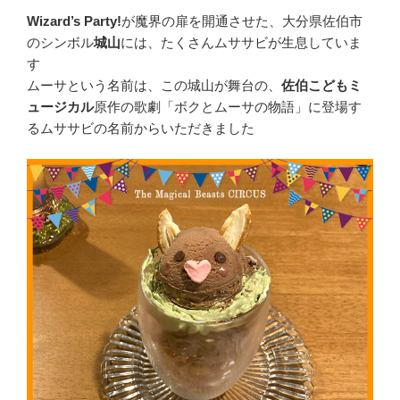
Wizard’s Party!
が魔界の扉を開通させた、大分県佐伯市
のシンボル
城山
には、たくさんムササビが生息していま
す
ムーサという名前は、この城山が舞台の、
佐伯こどもミ
ュージカル
原作の歌劇「ボクとムーサの物語」に登場す
るムササビの名前からいただきました