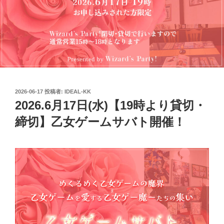
投
2026-06-17
投稿者:
IDEAL-KK
稿
2026.6月17日(水)【19時より貸切・
日:
締切】乙女ゲームサバト開催！