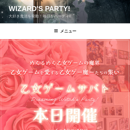
コ
WIZARD'S PARTY!
ン
大好き魔法を発動！毎日がパーティ!!
テ
ン
ツ
メニュー
へ
ス
キ
ッ
プ