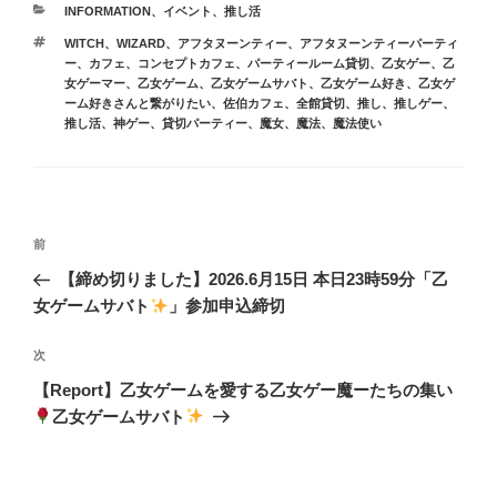
カ
INFORMATION
、
イベント
、
推し活
テ
タ
WITCH
、
WIZARD
、
アフタヌーンティー
、
アフタヌーンティーパーティ
ゴ
グ
ー
、
カフェ
、
コンセプトカフェ
、
パーティールーム貸切
、
乙女ゲー
、
乙
リ
女ゲーマー
、
乙女ゲーム
、
乙女ゲームサバト
、
乙女ゲーム好き
、
乙女ゲ
ー
ーム好きさんと繋がりたい
、
佐伯カフェ
、
全館貸切
、
推し
、
推しゲー
、
推し活
、
神ゲー
、
貸切パーティー
、
魔女
、
魔法
、
魔法使い
投
前
前
稿
の
【締め切りました】2026.6月15日 本日23時59分「乙
ナ
投
女ゲームサバト
」参加申込締切
ビ
稿
ゲ
次
次
の
ー
【Report】乙女ゲームを愛する乙女ゲー魔ーたちの集い
投
シ
乙女ゲームサバト
稿
ョ
ン