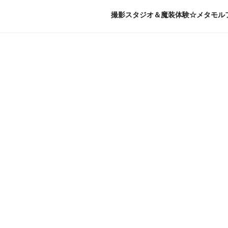
撮影スタジオ＆魔装体験☆メタモル
投稿
投
2025-05-28
稿
Wizard’s Par
日:
パーティー!