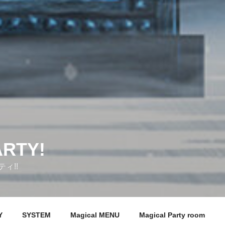
ARTY!
ィ!!
Y
SYSTEM
Magical MENU
Magical Party room