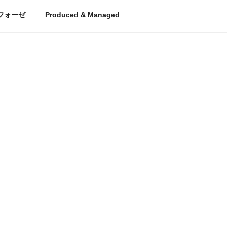
フォーゼ
Produced & Managed
CONCEPT
ty!いつでもパーティー!毎日が
特別な空間で
福の時間。
愛と夢あふれ
OPEN!!