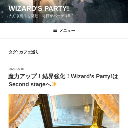
コ
WIZARD'S PARTY!
ン
大好き魔法を発動！毎日がパーティ!!
テ
ン
ツ
メニュー
へ
ス
キ
タグ:
カフェ巡り
ッ
プ
投
2025-06-01
稿
魔力アップ！結界強化！Wizard’s Party!は
日:
Second stageへ