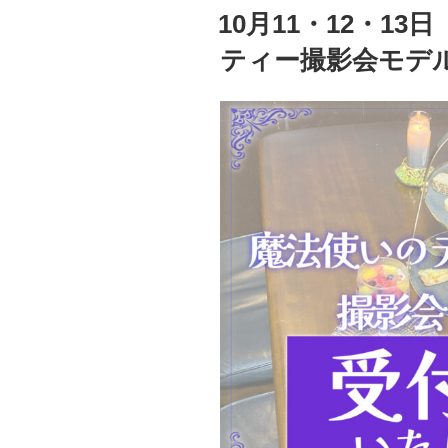
稿
10月11・12・1
日:
ティー撮影会モデ