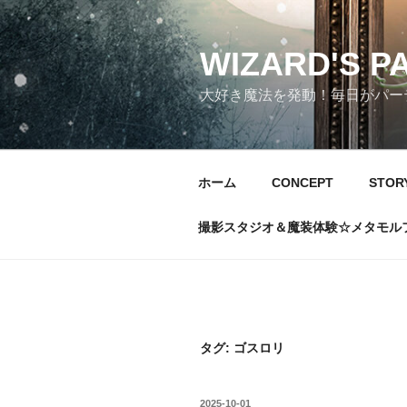
コ
ン
テ
WIZARD'S P
ン
大好き魔法を発動！毎日がパーテ
ツ
へ
ス
キ
ホーム
CONCEPT
STOR
ッ
プ
撮影スタジオ＆魔装体験☆メタモル
タグ:
ゴスロリ
投
2025-10-01