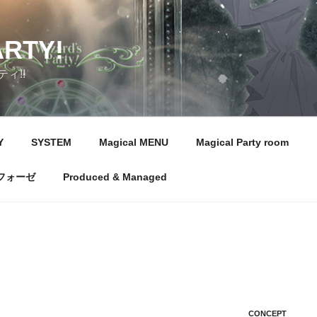
ARTY!
ィ!!
Y
SYSTEM
Magical MENU
Magical Party room
フォーゼ
Produced & Managed
CONCEPT