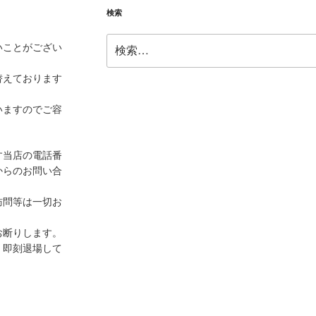
検索
検
いことがござい
索:
替えております
いますのでご容
す当店の電話番
からのお問い合
訪問等は一切お
お断りします。
、即刻退場して