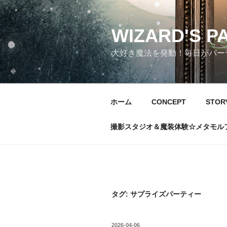
コ
ン
テ
WIZARD'S P
ン
大好き魔法を発動！毎日がパーテ
ツ
へ
ス
キ
ホーム
CONCEPT
STOR
ッ
プ
撮影スタジオ＆魔装体験☆メタモル
タグ:
サプライズパーティー
投
2026-04-06