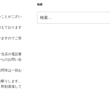
検索
検
いことがござい
索:
替えております
いますのでご容
す当店の電話番
からのお問い合
訪問等は一切お
お断りします。
、即刻退場して