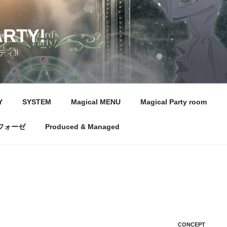
ARTY!
ィ!!
Y
SYSTEM
Magical MENU
Magical Party room
フォーゼ
Produced & Managed
CONCEPT