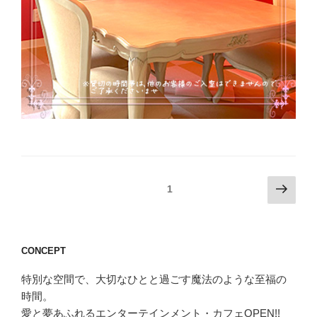
投
次
固定ページ
1
の
稿
ペ
の
ー
ペ
CONCEPT
ジ
ー
特別な空間で、大切なひとと過ごす魔法のような至福の
ジ
時間。
送
愛と夢あふれるエンターテインメント・カフェOPEN!!