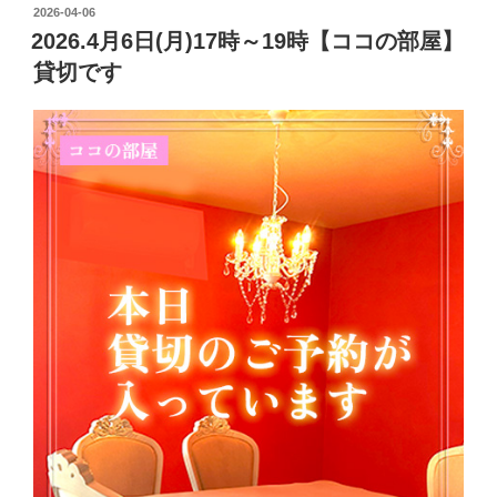
投
2026-04-06
稿
2026.4月6日(月)17時～19時【ココの部屋】
日:
貸切です