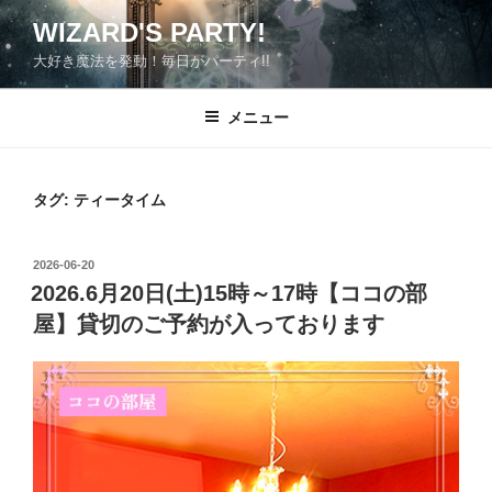
コ
WIZARD'S PARTY!
ン
大好き魔法を発動！毎日がパーティ!!
テ
ン
ツ
メニュー
へ
ス
キ
タグ:
ティータイム
ッ
プ
投
2026-06-20
稿
2026.6月20日(土)15時～17時【ココの部
日:
屋】貸切のご予約が入っております