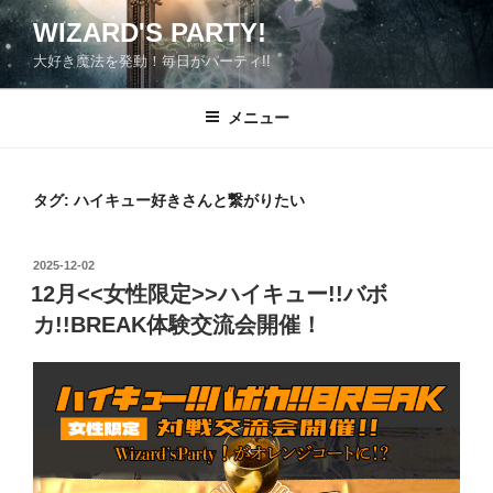
コ
WIZARD'S PARTY!
ン
大好き魔法を発動！毎日がパーティ!!
テ
ン
ツ
メニュー
へ
ス
キ
タグ:
ハイキュー好きさんと繋がりたい
ッ
プ
投
2025-12-02
稿
12月<<女性限定>>ハイキュー!!バボ
日:
カ!!BREAK体験交流会開催！