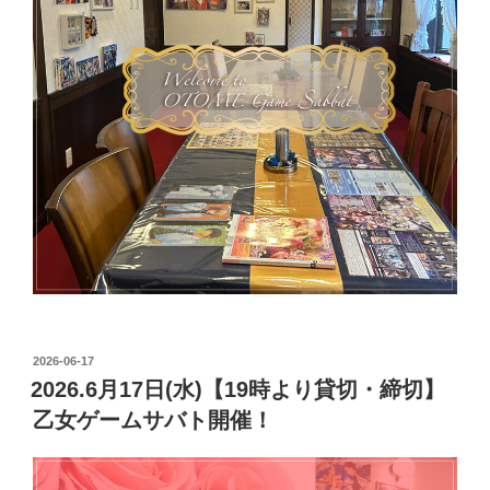
投
2026-06-17
稿
2026.6月17日(水)【19時より貸切・締切】
日:
乙女ゲームサバト開催！