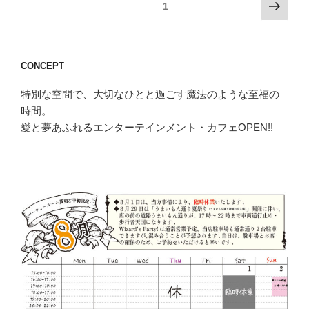
投
次
固定ページ
1
の
稿
ペ
の
ー
ペ
CONCEPT
ジ
ー
特別な空間で、大切なひとと過ごす魔法のような至福の
ジ
時間。
送
愛と夢あふれるエンターテインメント・カフェOPEN!!
り