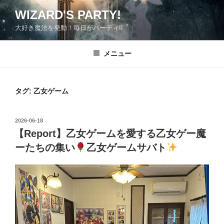
コ
WIZARD'S PARTY!
ン
大好き魔法を発動！毎日がパーティ!!
テ
ン
ツ
メニュー
へ
ス
キ
タグ:
乙女ゲーム
ッ
プ
投
2026-06-18
稿
【Report】乙女ゲームを愛する乙女ゲー魔
日:
ーたちの集い
乙女ゲームサバト