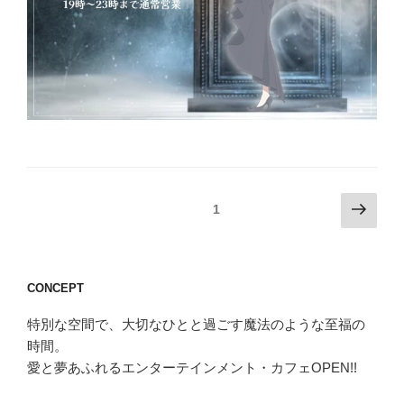
投
次
固定ページ
1
の
稿
ペ
の
ー
ペ
CONCEPT
ジ
ー
特別な空間で、大切なひとと過ごす魔法のような至福の
ジ
時間。
送
愛と夢あふれるエンターテインメント・カフェOPEN!!
り