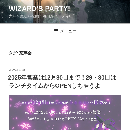
コ
WIZARD'S PARTY!
ン
大好き魔法を発動！毎日がパーティ!!
テ
ン
ツ
メニュー
へ
ス
キ
タグ:
忘年会
ッ
プ
投
2025-12-28
稿
2025年営業は12月30日まで！29・30日は
日:
ランチタイムからOPENしちゃうよ