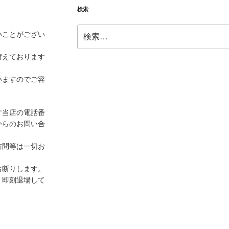
検索
検
いことがござい
索:
替えております
いますのでご容
す当店の電話番
からのお問い合
訪問等は一切お
お断りします。
、即刻退場して