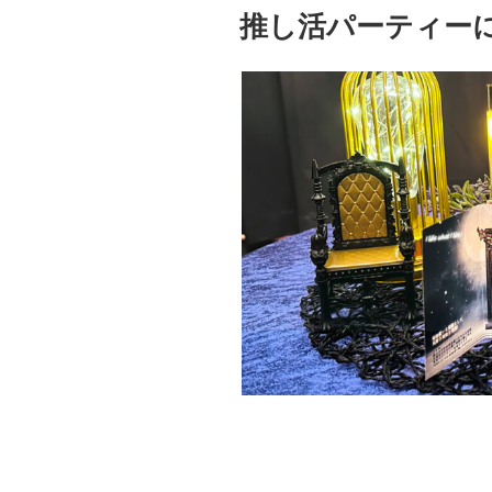
稿
推し活パーティー
日: