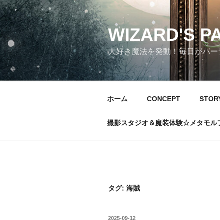
コ
ン
テ
WIZARD'S P
ン
大好き魔法を発動！毎日がパーテ
ツ
へ
ス
キ
ホーム
CONCEPT
STOR
ッ
プ
撮影スタジオ＆魔装体験☆メタモル
タグ:
海賊
投
2025-09-12