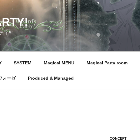
ARTY!
ィ!!
Y
SYSTEM
Magical MENU
Magical Party room
フォーゼ
Produced & Managed
CONCEPT