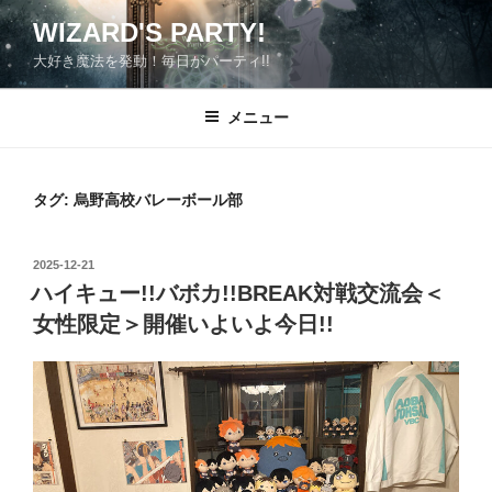
コ
WIZARD'S PARTY!
ン
大好き魔法を発動！毎日がパーティ!!
テ
ン
ツ
メニュー
へ
ス
キ
タグ:
烏野高校バレーボール部
ッ
プ
投
2025-12-21
稿
ハイキュー!!バボカ!!BREAK対戦交流会＜
日:
女性限定＞開催いよいよ今日!!