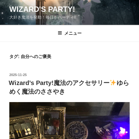
コ
WIZARD'S PARTY!
ン
大好き魔法を発動！毎日がパーティ!!
テ
ン
ツ
メニュー
へ
ス
キ
タグ:
自分へのご褒美
ッ
プ
投
2025-11-25
稿
Wizard’s Party!魔法のアクセサリー
ゆら
日:
めく魔法のささやき