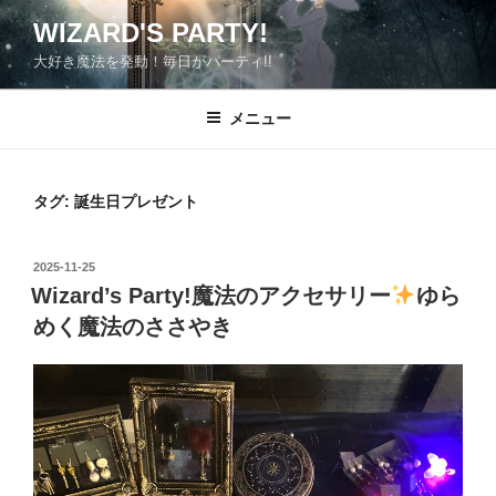
コ
WIZARD'S PARTY!
ン
大好き魔法を発動！毎日がパーティ!!
テ
ン
ツ
メニュー
へ
ス
キ
タグ:
誕生日プレゼント
ッ
プ
投
2025-11-25
稿
Wizard’s Party!魔法のアクセサリー
ゆら
日:
めく魔法のささやき