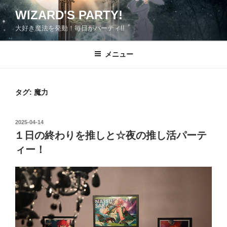
コ
WIZARD'S PARTY!
ン
大好き魔法を発動！毎日がパーティ!!
テ
ン
ツ
メニュー
へ
ス
キ
タグ:
魔力
ッ
プ
投
2025-04-14
稿
１日の終わりを推しと☆夜の推し活パーテ
日:
ィー！