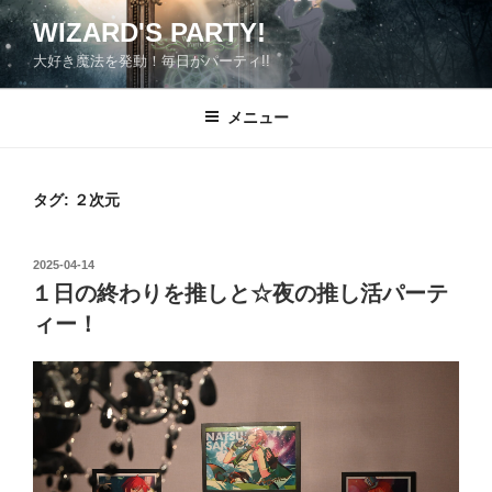
コ
WIZARD'S PARTY!
ン
大好き魔法を発動！毎日がパーティ!!
テ
ン
ツ
メニュー
へ
ス
キ
タグ:
２次元
ッ
プ
投
2025-04-14
稿
１日の終わりを推しと☆夜の推し活パーテ
日:
ィー！