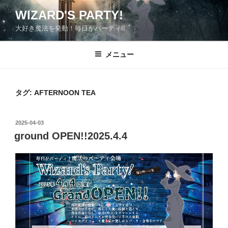
コ
WIZARD'S PARTY!
ン
大好き魔法を発動！毎日がパーティ!!
テ
ン
ツ
メニュー
へ
ス
キ
タグ:
AFTERNOON TEA
ッ
プ
投
2025-04-03
稿
ground OPEN!!2025.4.4
日: