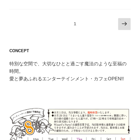
投
次
固定ページ
1
の
稿
ペ
の
ー
ペ
CONCEPT
ジ
ー
特別な空間で、大切なひとと過ごす魔法のような至福の
ジ
時間。
送
愛と夢あふれるエンターテインメント・カフェOPEN!!
り