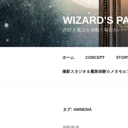
コ
ン
テ
WIZARD'S P
ン
大好き魔法を発動！毎日がパーテ
ツ
へ
ス
キ
ホーム
CONCEPT
STOR
ッ
プ
撮影スタジオ＆魔装体験☆メタモル
タグ:
AMNESIA
投
2026-06-18