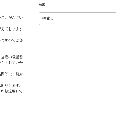
検索
検
いことがござい
索:
替えております
いますのでご容
す当店の電話番
からのお問い合
訪問等は一切お
お断りします。
、即刻退場して