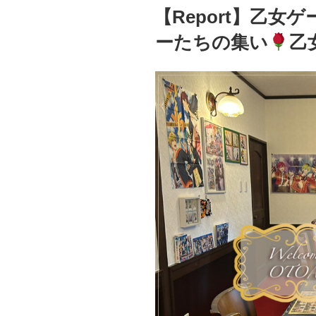
稿
【Report】乙女
日:
ーたちの集い
乙