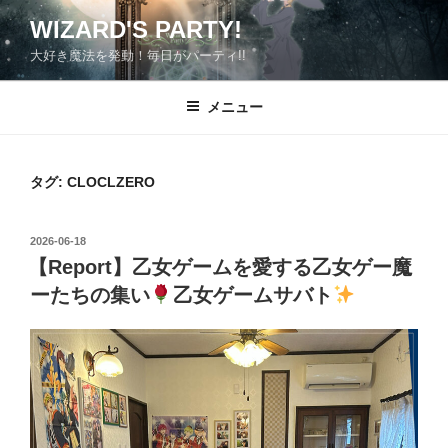
コ
WIZARD'S PARTY!
ン
大好き魔法を発動！毎日がパーティ!!
テ
ン
ツ
メニュー
へ
ス
キ
タグ:
CLOCLZERO
ッ
プ
投
2026-06-18
稿
【Report】乙女ゲームを愛する乙女ゲー魔
日:
ーたちの集い
乙女ゲームサバト