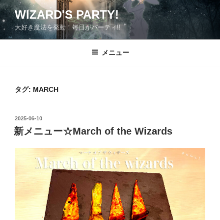
コ
WIZARD'S PARTY!
ン
大好き魔法を発動！毎日がパーティ!!
テ
ン
ツ
メニュー
へ
ス
キ
タグ:
MARCH
ッ
プ
投
2025-06-10
稿
新メニュー☆March of the Wizards
日: