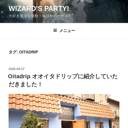
コ
WIZARD'S PARTY!
ン
大好き魔法を発動！毎日がパーティ!!
テ
ン
ツ
メニュー
へ
ス
キ
タグ:
OITADRIP
ッ
プ
投
2025-04-27
稿
Oitadrip オオイタドリップに紹介していた
日:
だきました！