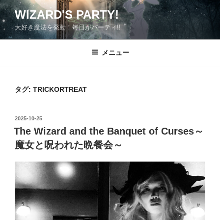
コ
WIZARD'S PARTY!
ン
大好き魔法を発動！毎日がパーティ!!
テ
ン
ツ
メニュー
へ
ス
キ
タグ:
TRICKORTREAT
ッ
プ
投
2025-10-25
稿
The Wizard and the Banquet of Curses～
日:
魔女と呪われた晩餐会～