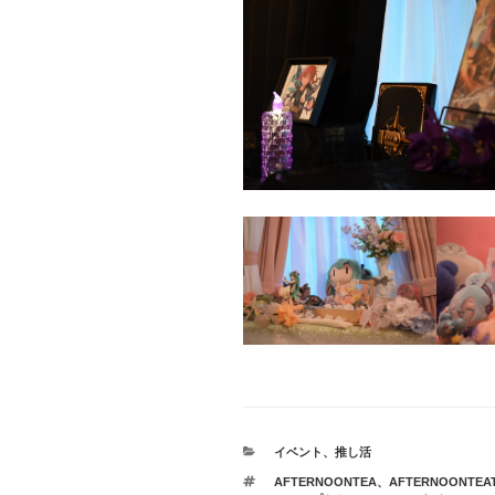
カ
イベント
、
推し活
テ
タ
AFTERNOONTEA
、
AFTERNOONTEAT
ゴ