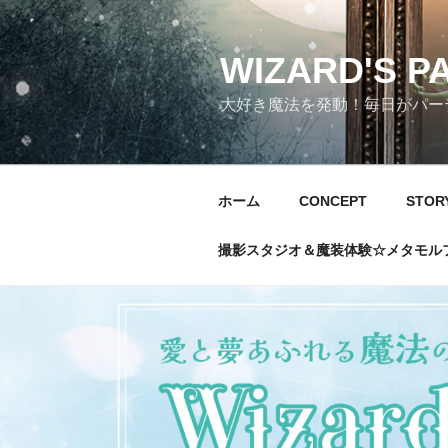
コ
ン
テ
WIZARD'S P
ン
大好き魔法を発動！毎日がパーテ
ツ
へ
ス
キ
ホーム
CONCEPT
STOR
ッ
プ
撮影スタジオ＆魔装体験☆メタモル