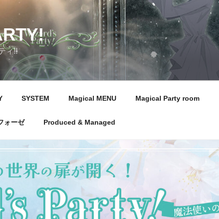
ARTY!
ィ!!
Y
SYSTEM
Magical MENU
Magical Party room
フォーゼ
Produced & Managed