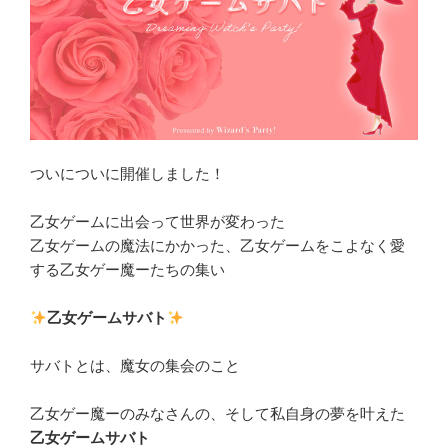
ついについに開催しました！
乙女ゲームに出会って世界が変わった
乙女ゲームの魔法にかかった、乙女ゲームをこよなく愛
する乙女ゲー魔ーたちの集い
乙女ゲームサバト
サバトとは、魔女の集会のこと
乙女ゲー魔ーのみなさんの、そして私自身の夢を叶えた
乙女ゲームサバト