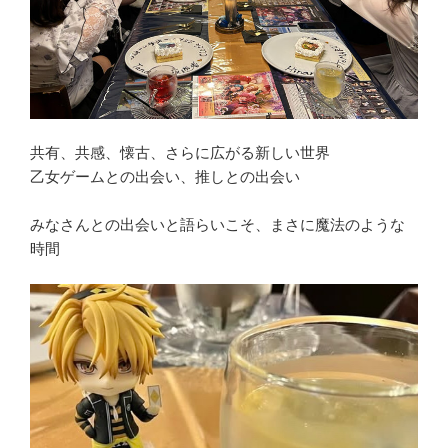
共有、共感、懐古、さらに広がる新しい世界
乙女ゲームとの出会い、推しとの出会い
みなさんとの出会いと語らいこそ、まさに魔法のような
時間