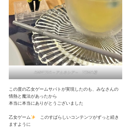
AMNESIA～アムネシア～ TOMA様
この度の乙女ゲームサバトが実現したのも、みなさんの
情熱と魔法があったから
本当に本当にありがとうございました
乙女ゲーム
このすばらしいコンテンツがずっと続き
ますように