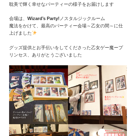
耽美で輝く幸せなパーティーの様子をお届けします
会場は、
Wizard’s Party!
ノスタルジックルーム
魔法をかけて、最高のパーティー会場～乙女の間～に仕
上げました
グッズ提供とお手伝いをしてくださった乙女ゲー魔ープ
リンセス、ありがとうございました